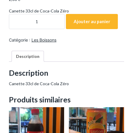
Canette 33cl de Coca-Cola Zéro
q
u
Ajouter au panier
a
n
t
i
Catégorie :
Les Boissons
t
é
d
e
Description
C
o
c
a
Description
-
C
o
Canette 33cl de Coca-Cola Zéro
l
a
Z
Produits similaires
é
r
o
c
a
n
e
t
t