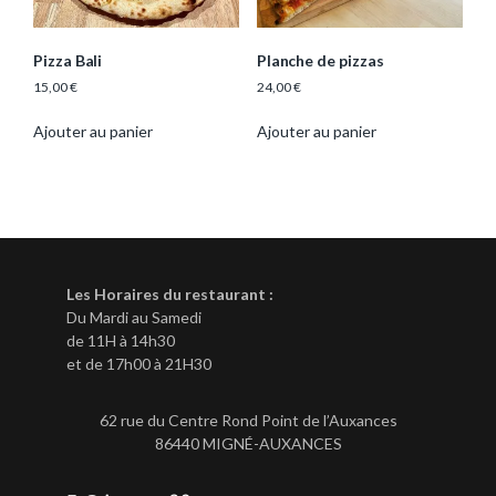
Pizza Bali
Planche de pizzas
15,00
€
24,00
€
Ajouter au panier
Ajouter au panier
Les Horaires du restaurant :
Du Mardi au Samedi
de 11H à 14h30
et de 17h00 à 21H30
62 rue du Centre Rond Point de l’Auxances
86440 MIGNÉ-AUXANCES