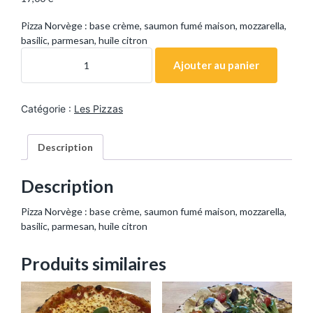
Pizza Norvège : base crème, saumon fumé maison, mozzarella,
basilic, parmesan, huile citron
q
u
Ajouter au panier
a
n
t
i
Catégorie :
Les Pizzas
t
é
d
e
Description
P
i
z
z
Description
a
N
o
Pizza Norvège : base crème, saumon fumé maison, mozzarella,
r
basilic, parmesan, huile citron
v
è
g
e
Produits similaires