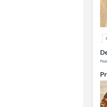
De
Pizz
Pr