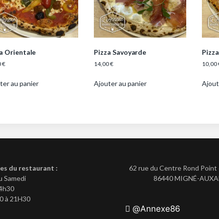
a Orientale
Pizza Savoyarde
Pizz
0
€
14,00
€
10,00
ter au panier
Ajouter au panier
Ajout
es du restaurant :
62 rue du Centre Rond Point 
u Samedi
86440 MIGNÉ-AUX
14h30
00 à 21H30
@Annexe86