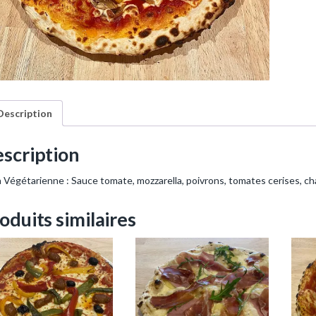
V
é
g
é
t
a
r
i
e
n
Description
n
e
scription
a Végétarienne : Sauce tomate, mozzarella, poivrons, tomates cerises, cha
oduits similaires