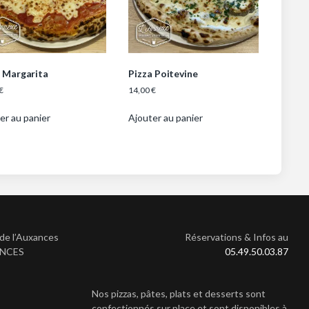
a Margarita
Pizza Poitevine
€
14,00
€
er au panier
Ajouter au panier
de l’Auxances
Réservations & Infos au
ANCES
05.49.50.03.87
Nos pizzas, pâtes, plats et desserts sont
confectionnés sur place et sont disponibles à