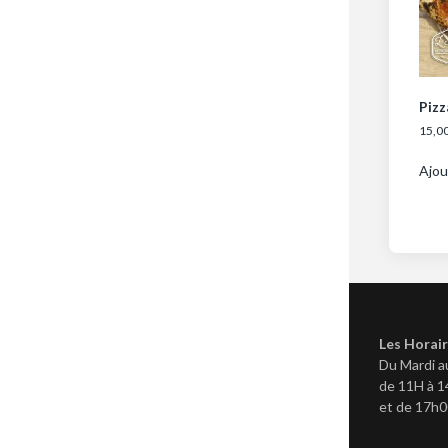
Pizz
15,0
Ajou
Les Horair
Du Mardi a
de 11H à 
et de 17h