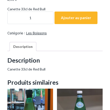
Canette 33cl de Red Bull
q
u
Ajouter au panier
a
n
t
i
Catégorie :
Les Boissons
t
é
d
e
Description
R
e
d
B
Description
u
l
l
Canette 33cl de Red Bull
c
a
n
Produits similaires
e
t
t
e